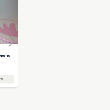
Esmaltes, Charm Limit, REMATE
vierno
Charm Limit Colección Invierno
#26
$2100,0
$2800,0
rrito
Agregar al carrito