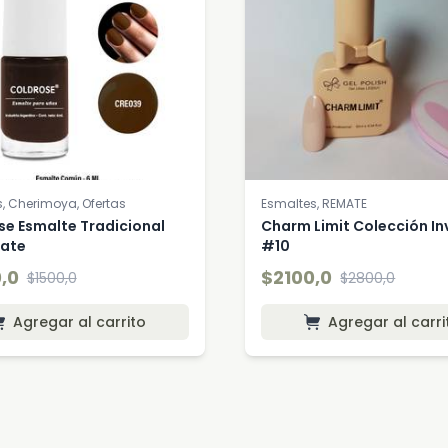
, Cherimoya, Ofertas
Esmaltes, REMATE
se Esmalte Tradicional
Charm Limit Colección In
ate
#10
,0
$2100,0
$1500,0
$2800,0
Agregar al carrito
Agregar al ca