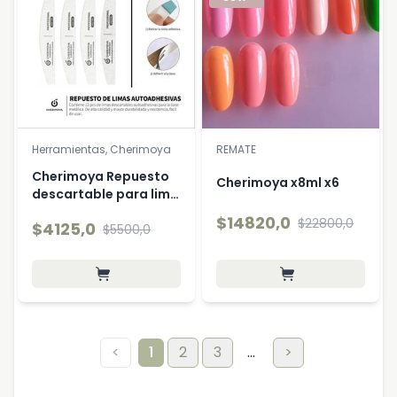
Herramientas, Cherimoya
REMATE
Cherimoya Repuesto
Cherimoya x8ml x6
descartable para lim…
$14820,0
$22800,0
$4125,0
$5500,0
<
1
2
3
...
>