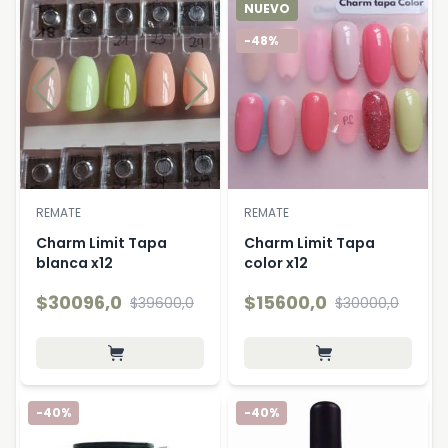
NUEVO
NUEVO
-24%
-48%
REMATE
REMATE
Charm Limit Tapa
Charm Limit Tapa
blanca x12
color x12
$30096,0
$15600,0
$39600,0
$30000,0
-40%
-40%